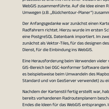
WebGIS zusammenführte. Auf die Idee einen Ru
Umwegen (z.B. „Büdchentour-Planer“) zusamm
Der Anfangsgedanke war zunächst einen Kartens
Radfahrern richtet. Hierzu wurde im ersten S
eine PostgreSQL Datenbank importiert. Im zwei
zunächst als Vektor-Tiles, für das designen d
Dienst, für die Einbindung ins WebGIS.
Eine Herausforderung beim Verwenden vieler vers
GIS-Bereich bei OGC-konformer Software dank v
es beispielsweise beim Umwandeln des Mapbox
Standard und von GeoServer verwendet) zu ei
Nachdem der Kartenstil fertig erstellt war, h
bereits vorhandenen Radroutenplanern beschäft
Endes die Ideen für das WebGIS entsprangen. 