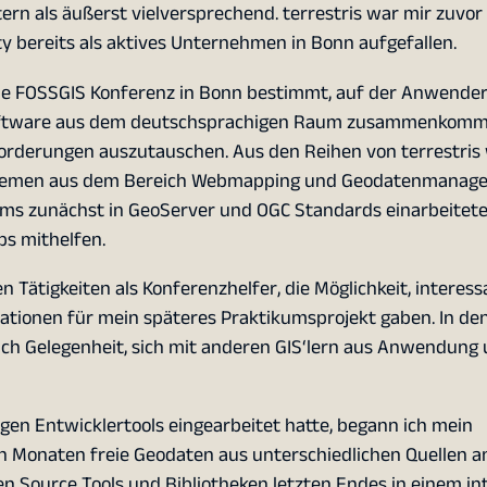
tern als äußerst vielversprechend. terrestris war mir zuvor
bereits als aktives Unternehmen in Bonn aufgefallen.
de FOSSGIS Konferenz in Bonn bestimmt, auf der Anwende
 Software aus dem deutschsprachigen Raum zusammenkom
orderungen auszutauschen. Aus den Reihen von terrestri
Themen aus dem Bereich Webmapping und Geodatenmanag
kums zunächst in GeoServer und OGC Standards einarbeitete
ps mithelfen.
Tätigkeiten als Konferenzhelfer, die Möglichkeit, interess
irationen für mein späteres Praktikumsprojekt gaben. In d
ich Gelegenheit, sich mit anderen GIS‘lern aus Anwendung
en Entwicklertools eingearbeitet hatte, begann ich mein
en Monaten freie Geodaten aus unterschiedlichen Quellen an
pen Source Tools und Bibliotheken letzten Endes in einem in