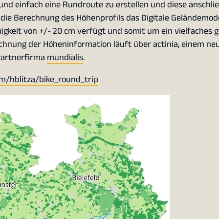
 und einfach eine Rundroute zu erstellen und diese anschli
ie Berechnung des Höhenprofils das Digitale Geländemode
keit von +/- 20 cm verfügt und somit um ein vielfaches g
chnung der Höheninformation läuft über actinia, einem ne
Partnerfirma
mundialis
.
om/hblitza/bike_round_trip