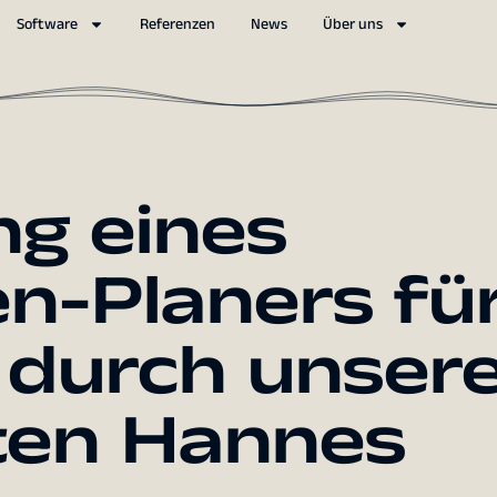
Software
Referenzen
News
Über uns
ng eines
n-Planers fü
 durch unser
ten Hannes