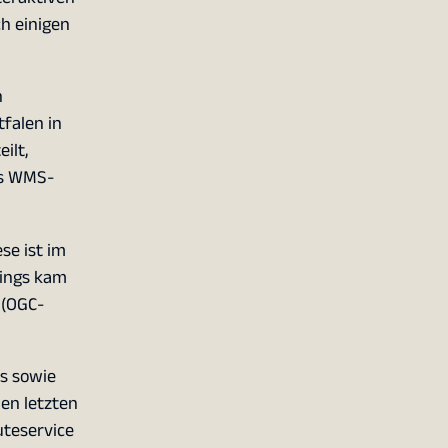
h einigen
n
falen in
ilt,
ls WMS-
se ist im
dings kam
 (OGC-
es sowie
en letzten
uteservice