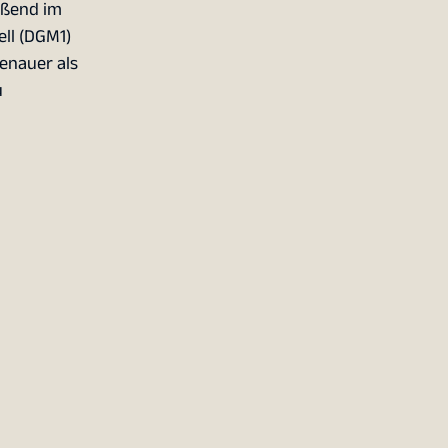
eßend im
ll (DGM1)
enauer als
u