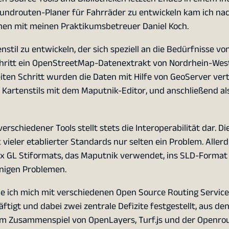
ndrouten-Planer für Fahrräder zu entwickeln kam ich nac
en mit meinen Praktikumsbetreuer Daniel Koch.
til zu entwickeln, der sich speziell an die Bedürfnisse vo
chritt ein OpenStreetMap-Datenextrakt von Nordrhein-West
ten Schritt wurden die Daten mit Hilfe von GeoServer verte
es Kartenstils mit dem Maputnik-Editor, und anschließend a
chiedener Tools stellt stets die Interoperabilität dar. Die
ieler etablierter Standards nur selten ein Problem. Aller
 GL Stiformats, das Maputnik verwendet, ins SLD-Format
nigen Problemen.
abe ich mich mit verschiedenen Open Source Routing Servic
igt und dabei zwei zentrale Defizite festgestellt, aus den
Im Zusammenspiel von OpenLayers, Turf.js und der Openro