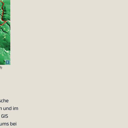
h
sche
m und im
 GIS
kums bei