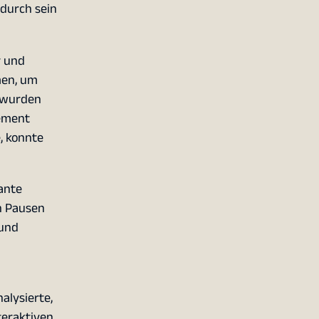
 durch sein
r und
men, um
s wurden
ement
, konnte
ante
en Pausen
 und
alysierte,
teraktiven