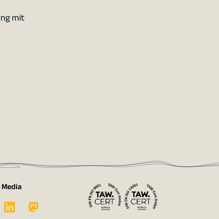
ung mit
l Media