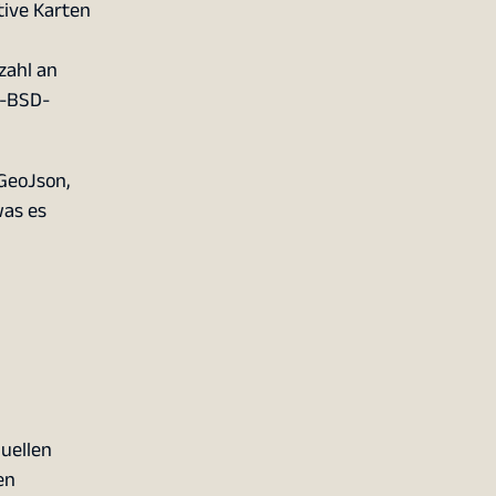
tive Karten
zahl an
l-BSD-
GeoJson,
was es
uellen
en