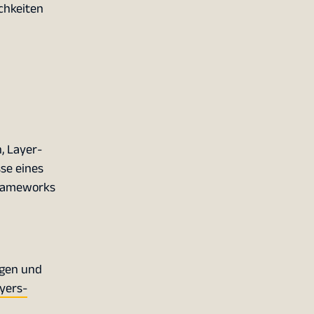
chkeiten
, Layer-
se eines
Frameworks
ngen und
yers-