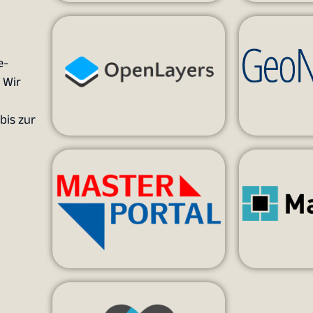
e-
 Wir
bis zur