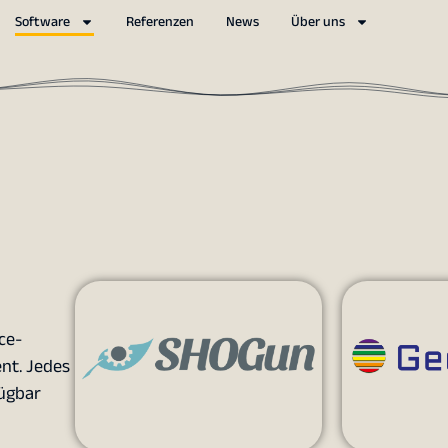
Software
Referenzen
News
Über uns
ce-
nt. Jedes
fügbar