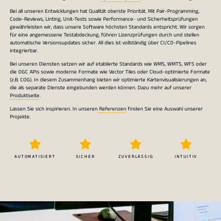
Bei all unseren Entwicklungen hat Qualität oberste Priorität. Mit Pair-Programming,
Code-Reviews, Linting, Unit-Tests sowie Performance- und Sicherheitsprüfungen
gewährleisten wir, dass unsere Software höchsten Standards entspricht. Wir sorgen
für eine angemessene Testabdeckung, führen Lizenzprüfungen durch und stellen
automatische Versionsupdates sicher. All dies ist vollständig über CI/CD-Pipelines
integrierbar.
Bei unseren Diensten setzen wir auf etablierte Standards wie WMS, WMTS, WFS oder
die OGC APIs sowie moderne Formate wie Vector Tiles oder Cloud-optimierte Formate
(z.B. COG). In diesem Zusammenhang bieten wir optimierte Kartenvisualisierungen an,
die als separate Dienste eingebunden werden können. Dazu mehr auf unserer
Produktseite
.
Lassen Sie sich inspirieren. In unseren
Referenzen
finden Sie eine Auswahl unserer
Projekte.
AUTOMATISIERT
SICHER
ZUVERLÄSSIG
INTUITIV