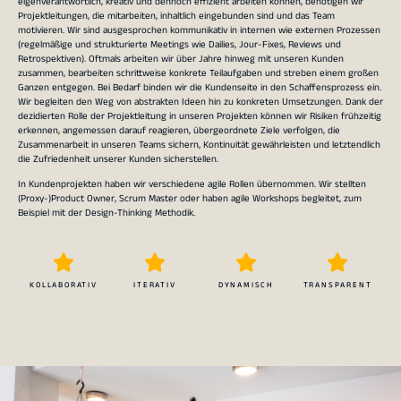
eigenverantwortlich, kreativ und dennoch effizient arbeiten können, benötigen wir
Projektleitungen, die mitarbeiten, inhaltlich eingebunden sind und das Team
motivieren. Wir sind ausgesprochen kommunikativ in internen wie externen Prozessen
(regelmäßige und strukturierte Meetings wie Dailies, Jour-Fixes, Reviews und
Retrospektiven). Oftmals arbeiten wir über Jahre hinweg mit unseren Kunden
zusammen, bearbeiten schrittweise konkrete Teilaufgaben und streben einem großen
Ganzen entgegen. Bei Bedarf binden wir die Kundenseite in den Schaffensprozess ein.
Wir begleiten den Weg von abstrakten Ideen hin zu konkreten Umsetzungen. Dank der
dezidierten Rolle der Projektleitung in unseren Projekten können wir Risiken frühzeitig
erkennen, angemessen darauf reagieren, übergeordnete Ziele verfolgen, die
Zusammenarbeit in unseren Teams sichern, Kontinuität gewährleisten und letztendlich
die Zufriedenheit unserer Kunden sicherstellen.
In Kundenprojekten haben wir verschiedene agile Rollen übernommen. Wir stellten
(Proxy-)Product Owner, Scrum Master oder haben agile Workshops begleitet, zum
Beispiel mit der Design-Thinking Methodik.
KOLLABORATIV
ITERATIV
DYNAMISCH
TRANSPARENT