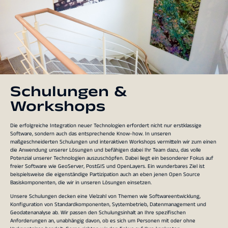
Schulungen &
Workshops
Die erfolgreiche Integration neuer Technologien erfordert nicht nur erstklassige
Software, sondern auch das entsprechende Know-how. In unseren
maßgeschneiderten Schulungen und interaktiven Workshops vermitteln wir zum einen
die Anwendung unserer Lösungen und befähigen dabei Ihr Team dazu, das volle
Potenzial unserer Technologien auszuschöpfen. Dabei liegt ein besonderer Fokus auf
freier Software wie GeoServer, PostGIS und OpenLayers. Ein wunderbares Ziel ist
beispielsweise die eigenständige Partizipation auch an eben jenen Open Source
Basiskomponenten, die wir in unseren Lösungen einsetzen.
Unsere Schulungen decken eine Vielzahl von Themen wie Softwareentwicklung,
Konfiguration von Standardkomponenten, Systembetrieb, Datenmanagement und
Geodatenanalyse ab. Wir passen den Schulungsinhalt an Ihre spezifischen
Anforderungen an, unabhängig davon, ob es sich um Personen mit oder ohne