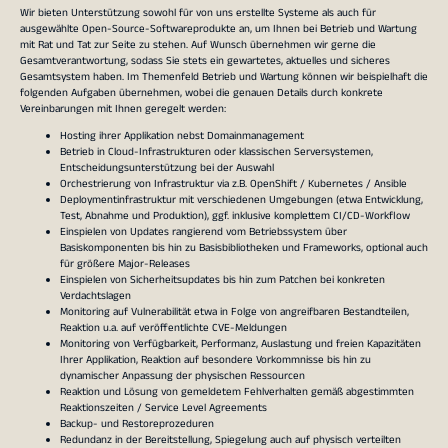
Wir bieten Unterstützung sowohl für von uns erstellte Systeme als auch für
ausgewählte Open-Source-Softwareprodukte an, um Ihnen bei Betrieb und Wartung
mit Rat und Tat zur Seite zu stehen. Auf Wunsch übernehmen wir gerne die
Gesamtverantwortung, sodass Sie stets ein gewartetes, aktuelles und sicheres
Gesamtsystem haben. Im Themenfeld Betrieb und Wartung können wir beispielhaft die
folgenden Aufgaben übernehmen, wobei die genauen Details durch konkrete
Vereinbarungen mit Ihnen geregelt werden:
Hosting ihrer Applikation nebst Domainmanagement
Betrieb in Cloud-Infrastrukturen oder klassischen Serversystemen,
Entscheidungsunterstützung bei der Auswahl
Orchestrierung von Infrastruktur via z.B. OpenShift / Kubernetes / Ansible
Deploymentinfrastruktur mit verschiedenen Umgebungen (etwa Entwicklung,
Test, Abnahme und Produktion), ggf. inklusive komplettem CI/CD-Workflow
Einspielen von Updates rangierend vom Betriebssystem über
Basiskomponenten bis hin zu Basisbibliotheken und Frameworks, optional auch
für größere Major-Releases
Einspielen von Sicherheitsupdates bis hin zum Patchen bei konkreten
Verdachtslagen
Monitoring auf Vulnerabilität etwa in Folge von angreifbaren Bestandteilen,
Reaktion u.a. auf veröffentlichte CVE-Meldungen
Monitoring von Verfügbarkeit, Performanz, Auslastung und freien Kapazitäten
Ihrer Applikation, Reaktion auf besondere Vorkommnisse bis hin zu
dynamischer Anpassung der physischen Ressourcen
Reaktion und Lösung von gemeldetem Fehlverhalten gemäß abgestimmten
Reaktionszeiten / Service Level Agreements
Backup- und Restoreprozeduren
Redundanz in der Bereitstellung, Spiegelung auch auf physisch verteilten