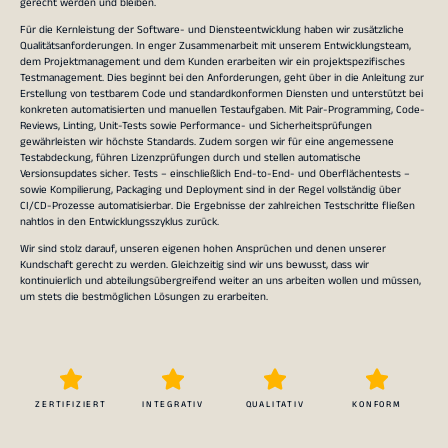
gerecht werden und bleiben.
Für die Kernleistung der Software- und Diensteentwicklung haben wir zusätzliche
Qualitätsanforderungen. In enger Zusammenarbeit mit unserem Entwicklungsteam,
dem Projektmanagement und dem Kunden erarbeiten wir ein projektspezifisches
Testmanagement. Dies beginnt bei den Anforderungen, geht über in die Anleitung zur
Erstellung von testbarem Code und standardkonformen Diensten und unterstützt bei
konkreten automatisierten und manuellen Testaufgaben. Mit Pair-Programming, Code-
Reviews, Linting, Unit-Tests sowie Performance- und Sicherheitsprüfungen
gewährleisten wir höchste Standards. Zudem sorgen wir für eine angemessene
Testabdeckung, führen Lizenzprüfungen durch und stellen automatische
Versionsupdates sicher. Tests – einschließlich End-to-End- und Oberflächentests –
sowie Kompilierung, Packaging und Deployment sind in der Regel vollständig über
CI/CD-Prozesse automatisierbar. Die Ergebnisse der zahlreichen Testschritte fließen
nahtlos in den Entwicklungsszyklus zurück.
Wir sind stolz darauf, unseren eigenen hohen Ansprüchen und denen unserer
Kundschaft gerecht zu werden. Gleichzeitig sind wir uns bewusst, dass wir
kontinuierlich und abteilungsübergreifend weiter an uns arbeiten wollen und müssen,
um stets die bestmöglichen Lösungen zu erarbeiten.
ZERTIFIZIERT
INTEGRATIV
QUALITATIV
KONFORM