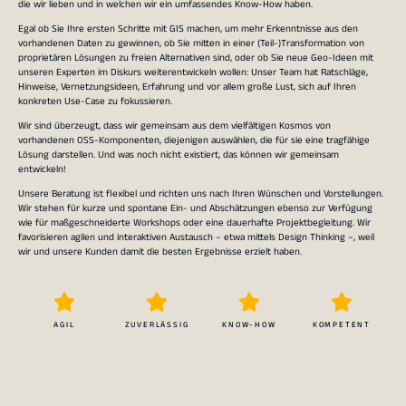
die wir lieben und in welchen wir ein umfassendes Know-How haben.
Egal ob Sie Ihre ersten Schritte mit GIS machen, um mehr Erkenntnisse aus den
vorhandenen Daten zu gewinnen, ob Sie mitten in einer (Teil-)Transformation von
proprietären Lösungen zu freien Alternativen sind, oder ob Sie neue Geo-Ideen mit
unseren Experten im Diskurs weiterentwickeln wollen: Unser Team hat Ratschläge,
Hinweise, Vernetzungsideen, Erfahrung und vor allem große Lust, sich auf Ihren
konkreten Use-Case zu fokussieren.
Wir sind überzeugt, dass wir gemeinsam aus dem vielfältigen Kosmos von
vorhandenen OSS-Komponenten, diejenigen auswählen, die für sie eine tragfähige
Lösung darstellen. Und was noch nicht existiert, das können wir gemeinsam
entwickeln!
Unsere Beratung ist flexibel und richten uns nach Ihren Wünschen und Vorstellungen.
Wir stehen für kurze und spontane Ein- und Abschätzungen ebenso zur Verfügung
wie für maßgeschneiderte Workshops oder eine dauerhafte Projektbegleitung. Wir
favorisieren agilen und interaktiven Austausch – etwa mittels Design Thinking –, weil
wir und unsere Kunden damit die besten Ergebnisse erzielt haben.
AGIL
ZUVERLÄSSIG
KNOW-HOW
KOMPETENT