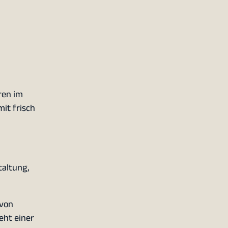
ren im
it frisch
taltung,
 von
eht einer