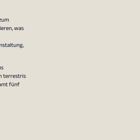
 zum
ieren, was
nstaltung,
us
 terrestris
samt fünf