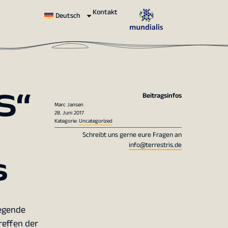
Kontakt
Deutsch
S“
Beitragsinfos
Marc Jansen
28. Juni 2017
Kategorie:
Uncategorized
Schreibt uns gerne eure Fragen an
info@terrestris.de
s
iegende
reffen der