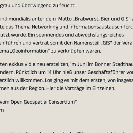
nt grau und überwiegend zu feucht.
s und mundialis unter dem Motto „Bratwurst, Bier und GIS“
lte das Thema Networking und Informationsaustausch forc
nutzt wurde. Ein spannendes und abwechslungsreiches
einführen und vertrat somit den Namensteil „GIS“ der Vera
hema „Geoinformation“ zu verknüpfen waren.
ten exklusiv die neu erstellten, im Juni im Bonner Stadtha
ndern. Pünktlich um 14 Uhr hieß unser Geschäftsführer von
erzlich willkommen. Los ging es mit dem ersten, von insge
en aus der Region. Hier die Vorträge im Einzelnen:
 vom Open Geospatial Consortium“
um