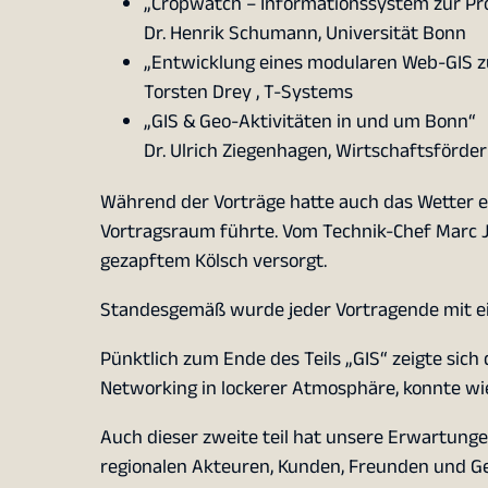
„Cropwatch – Informationssystem zur Pro
Dr. Henrik Schumann, Universität Bonn
„Entwicklung eines modularen Web-GIS zu
Torsten Drey , T-Systems
„GIS & Geo-Aktivitäten in und um Bonn“
Dr. Ulrich Ziegenhagen, Wirtschaftsförd
Während der Vorträge hatte auch das Wetter e
Vortragsraum führte. Vom Technik-Chef Marc J
gezapftem Kölsch versorgt.
Standesgemäß wurde jeder Vortragende mit ein
Pünktlich zum Ende des Teils „GIS“ zeigte sic
Networking in lockerer Atmosphäre, konnte wie
Auch dieser zweite teil hat unsere Erwartung
regionalen Akteuren, Kunden, Freunden und Ges