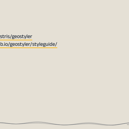
stris/geostyler
ub.io/geostyler/styleguide/