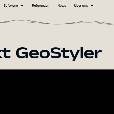
Software
Referenzen
News
Über uns
kt GeoStyler