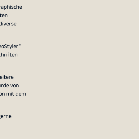
graphische
nten
diverse
eoStyler“
chriften
eitere
urde von
ion mit dem
gerne