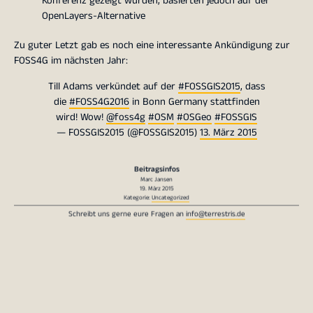
Konferenz gezeigt wurden, basierten jedoch auf der
OpenLayers-Alternative
Zu guter Letzt gab es noch eine interessante Ankündigung zur
FOSS4G im nächsten Jahr:
Till Adams verkündet auf der
#FOSSGIS2015
, dass
die
#FOSS4G2016
in Bonn Germany stattfinden
wird! Wow!
@foss4g
#OSM
#OSGeo
#FOSSGIS
— FOSSGIS2015 (@FOSSGIS2015)
13. März 2015
Beitragsinfos
Marc Jansen
19. März 2015
Kategorie:
Uncategorized
Schreibt uns gerne eure Fragen an
info@terrestris.de