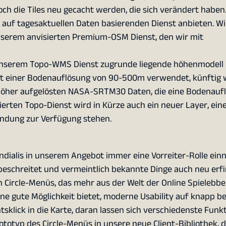
ch die Tiles neu gecacht werden, die sich verändert haben
n auf tagesaktuellen Daten basierenden Dienst anbieten. W
unserem anvisierten Premium-OSM Dienst, den wir mit
 unserem Topo-WMS Dienst zugrunde liegende höhenmodell
it einer Bodenauflösung von 90-500m verwendet, künftig
 höher aufgelösten NASA-SRTM30 Daten, die eine Bodenauf
rten Topo-Dienst wird in Kürze auch ein neuer Layer, ein
dung zur Verfügung stehen.
undialis in unserem Angebot immer eine Vorreiter-Rolle ei
schreitet und vermeintlich bekannte Dinge auch neu erfi
 Circle-Menüs, das mehr aus der Welt der Online Spielebbe
ne gute Möglichkeit bietet, moderne Usability auf knapp
sklick in die Karte, daran lassen sich verschiedenste Funk
totyp des Circle-Menüs in unsere neue Client-Bibliothek, d