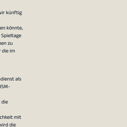
wir künftig
nen könnte,
 Spieltage
men zu
 die im
dienst als
 OSM-
 die
chkeit mit
ird die