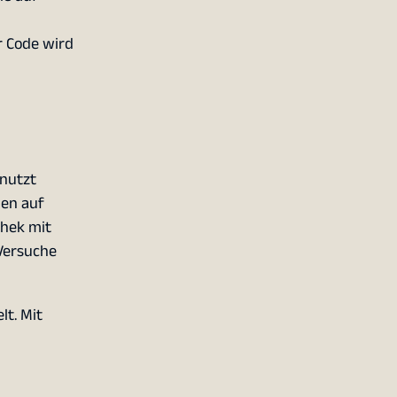
er Code wird
nutzt
hen auf
thek mit
Versuche
t. Mit