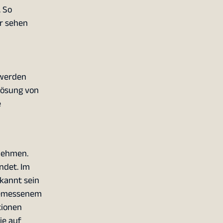
. So
ir sehen
 werden
lösung von
e
nnehmen.
ndet. Im
kannt sein
 bemessenem
tionen
ie auf