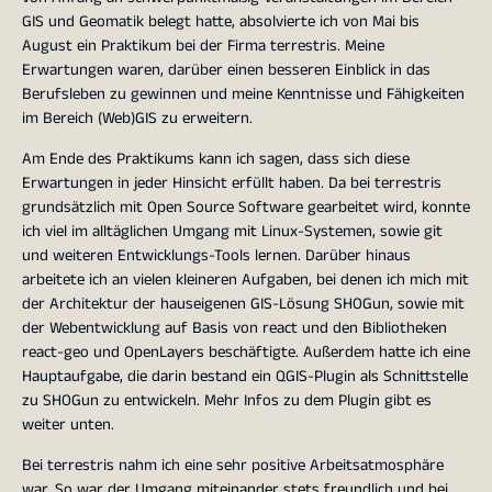
GIS und Geomatik belegt hatte, absolvierte ich von Mai bis
August ein Praktikum bei der Firma terrestris. Meine
Erwartungen waren, darüber einen besseren Einblick in das
Berufsleben zu gewinnen und meine Kenntnisse und Fähigkeiten
im Bereich (Web)GIS zu erweitern.
Am Ende des Praktikums kann ich sagen, dass sich diese
Erwartungen in jeder Hinsicht erfüllt haben. Da bei terrestris
grundsätzlich mit Open Source Software gearbeitet wird, konnte
ich viel im alltäglichen Umgang mit Linux-Systemen, sowie git
und weiteren Entwicklungs-Tools lernen. Darüber hinaus
arbeitete ich an vielen kleineren Aufgaben, bei denen ich mich mit
der Architektur der hauseigenen GIS-Lösung SHOGun, sowie mit
der Webentwicklung auf Basis von react und den Bibliotheken
react-geo und OpenLayers beschäftigte. Außerdem hatte ich eine
Hauptaufgabe, die darin bestand ein QGIS-Plugin als Schnittstelle
zu SHOGun zu entwickeln. Mehr Infos zu dem Plugin gibt es
weiter unten.
Bei terrestris nahm ich eine sehr positive Arbeitsatmosphäre
war. So war der Umgang miteinander stets freundlich und bei