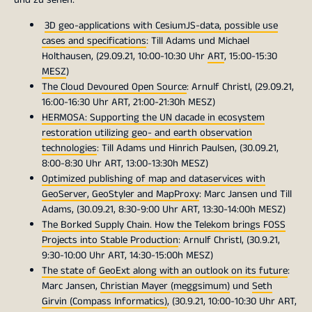
3D geo-applications with CesiumJS-data, possible use
cases and specifications
: Till Adams und Michael
Holthausen, (29.09.21, 10:00-10:30 Uhr
ART
, 15:00-15:30
MESZ
)
The Cloud Devoured Open Source
: Arnulf Christl, (29.09.21,
16:00-16:30 Uhr ART, 21:00-21:30h MESZ)
HERMOSA: Supporting the UN dacade in ecosystem
restoration utilizing geo- and earth observation
technologies
: Till Adams und Hinrich Paulsen, (30.09.21,
8:00-8:30 Uhr ART, 13:00-13:30h MESZ)
Optimized publishing of map and dataservices with
GeoServer, GeoStyler and MapProxy
: Marc Jansen und Till
Adams, (30.09.21, 8:30-9:00 Uhr ART, 13:30-14:00h MESZ)
The Borked Supply Chain. How the Telekom brings FOSS
Projects into Stable Production
: Arnulf Christl, (30.9.21,
9:30-10:00 Uhr ART, 14:30-15:00h MESZ)
The state of GeoExt along with an outlook on its future
:
Marc Jansen,
Christian Mayer (meggsimum)
und
Seth
Girvin (Compass Informatics)
, (30.9.21, 10:00-10:30 Uhr ART,