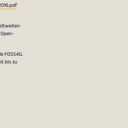
2016.pdf
eltweiten
n Open-
nde FOSS4G.
t bis zu