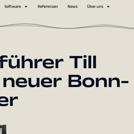
Software
Referenzen
News
Über uns
ührer Till
 neuer Bonn-
er