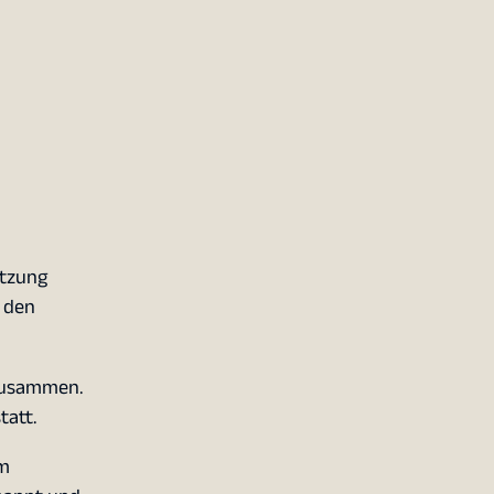
etzung
 den
zusammen.
tatt.
im