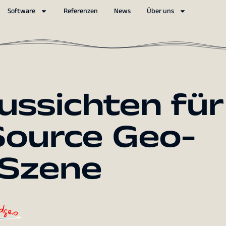
Software
Referenzen
News
Über uns
ussichten für
Source Geo-
-Szene