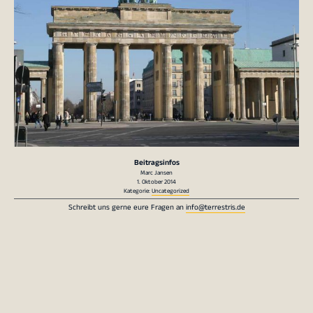
Beitragsinfos
Marc Jansen
1. Oktober 2014
Kategorie:
Uncategorized
Schreibt uns gerne eure Fragen an
info@terrestris.de