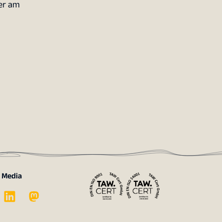
ber am
l Media