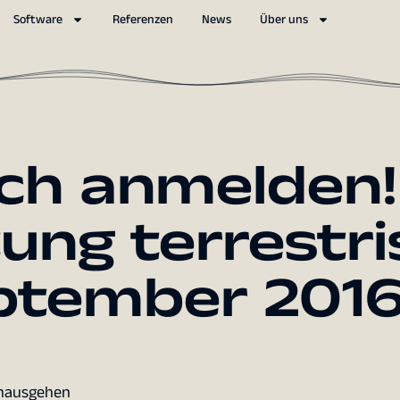
Software
Referenzen
News
Über uns
och anmelden!
ung terrestri
ptember 201
inausgehen