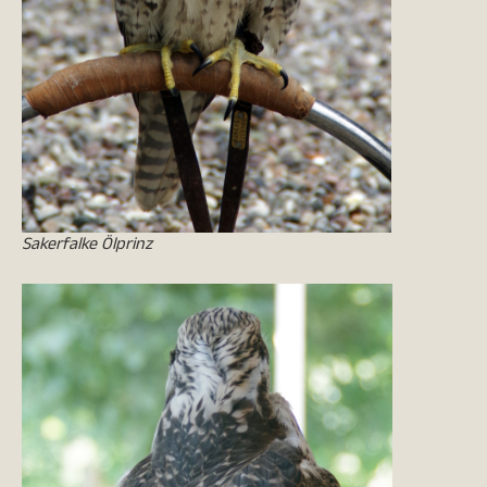
Sakerfalke Ölprinz