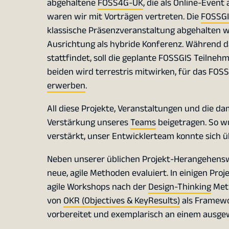
abgehaltene
FOSS4G-UK
, die als Online-Even
waren wir mit Vorträgen vertreten. Die
FOSSGI
klassische Präsenzveranstaltung abgehalten we
Ausrichtung als hybride Konferenz. Während 
stattfindet, soll die geplante FOSSGIS Teilnehm
beiden wird terrestris mitwirken, für das FOS
erwerben
.
All diese Projekte, Veranstaltungen und die d
Verstärkung unseres
Teams
beigetragen. So w
verstärkt, unser Entwicklerteam konnte sich ü
Neben unserer üblichen Projekt-Herangehens
neue, agile Methoden evaluiert. In einigen Pr
agile Workshops nach der
Design-Thinking
Meth
von
OKR (Objectives & KeyResults)
als Framewor
vorbereitet und exemplarisch an einem ausge