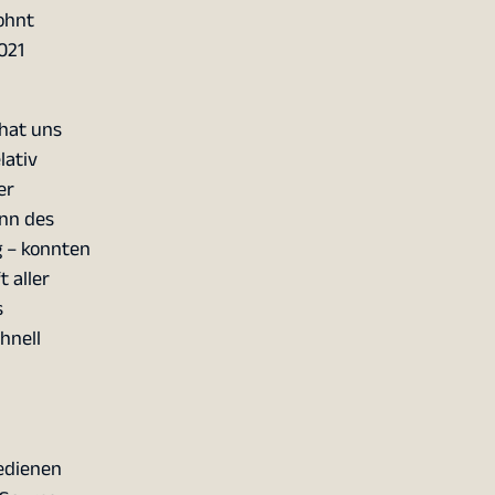
ohnt
021
hat uns
lativ
er
nn des
g – konnten
 aller
s
hnell
bedienen