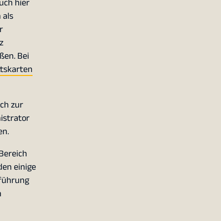
uch hier
 als
r
z
ßen. Bei
ttskarten
ch zur
istrator
en.
Bereich
en einige
nführung
n