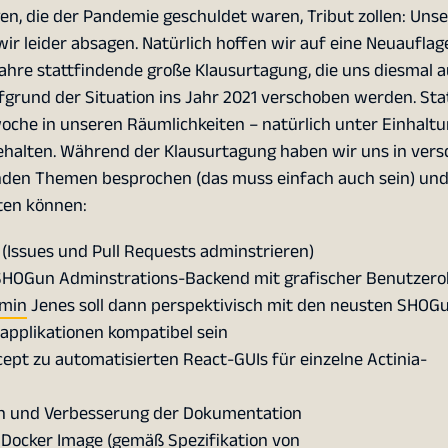
en,
die der Pandemie geschuldet waren, Tribut zollen: Unser
r leider absagen. Natürlich hoffen wir auf eine Neuauflag
ahre stattfindende große Klausurtagung, die uns diesmal a
fgrund der Situation ins Jahr 2021 verschoben werden. St
che in unseren Räumlichkeiten – natürlich unter Einhaltun
halten. Während der Klausurtagung haben wir uns in ver
den Themen besprochen (das muss einfach auch sein) und
iten können:
Issues und Pull Requests adminstrieren)
 SHOGun Adminstrations-Backend mit grafischer Benutzero
dmin
Jenes soll dann perspektivisch mit den neusten SHOG
applikationen kompatibel sein
ept zu automatisierten React-GUIs für einzelne Actinia-
en und Verbesserung der Dokumentation
s Docker Image (gemäß Spezifikation von