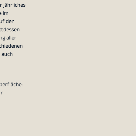
 jährliches
e im
uf den
attdessen
g aller
schiedenen
 auch
berfläche:
un