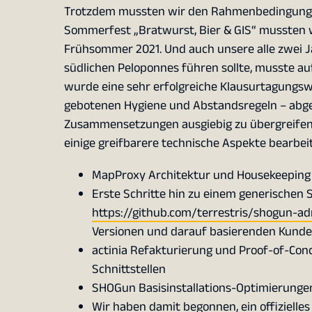
Trotzdem mussten wir den Rahmenbedingung
Sommerfest „Bratwurst, Bier & GIS“ mussten wi
Frühsommer 2021. Und auch unsere alle zwei J
südlichen Peloponnes führen sollte, musste au
wurde eine sehr erfolgreiche Klausurtagungswo
gebotenen Hygiene und Abstandsregeln – abge
Zusammensetzungen ausgiebig zu übergreifen
einige greifbarere technische Aspekte bearbe
MapProxy Architektur und Housekeeping (
Erste Schritte hin zu einem generischen
https://github.com/terrestris/shogun-a
Versionen und darauf basierenden Kunde
actinia Refakturierung und Proof-of-Conc
Schnittstellen
SHOGun Basisinstallations-Optimierung
Wir haben damit begonnen, ein offizielle