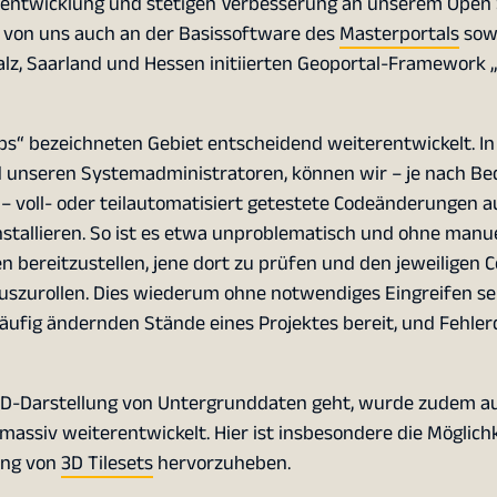
rentwicklung und stetigen Verbesserung an unserem Open
 von uns auch an der Basissoftware des
Masterportals
sow
, Saarland und Hessen initiierten Geoportal-Framework 
s“ bezeichneten Gebiet entscheidend weiterentwickelt. In
unseren Systemadministratoren, können wir – je nach Be
voll- oder teilautomatisiert getestete Codeänderungen a
stallieren. So ist es etwa unproblematisch und ohne manue
 bereitzustellen, jene dort zu prüfen und den jeweiligen
C
szurollen. Dies wiederum ohne notwendiges Eingreifen se
 häufig ändernden Stände eines Projektes bereit, und Fehler
 3D-Darstellung von Untergrunddaten geht, wurde zudem a
assiv weiterentwickelt. Hier ist insbesondere die Möglichk
ung von
3D Tilesets
hervorzuheben.