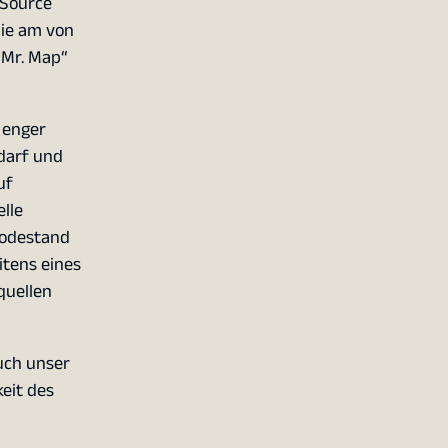
 Source
ie am von
„Mr. Map“
 enger
darf und
uf
lle
odestand
itens eines
quellen
uch unser
eit des