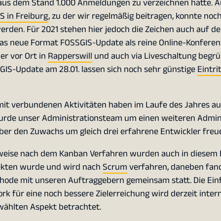
t aus dem Stand 1.000 Anmeldungen zu verzeichnen hatte. A
S in Freiburg
, zu der wir regelmäßig beitragen, konnte noch
rden. Für 2021 stehen hier jedoch die Zeichen auch auf de
das neue Format FOSSGIS-Update als reine Online-Konferen
er vor Ort in
Rapperswill
und auch via Liveschaltung begrü
SGIS-Update am 28.01. lassen sich noch sehr günstige
Eintri
amit verbundenen Aktivitäten haben im Laufe des Jahres au
urde unser Administrationsteam um einen weiteren Admin
ber den Zuwachs um gleich drei erfahrene Entwickler freu
weise nach dem Kanban Verfahren wurden auch in diesem 
ojekten wurde und wird nach
Scrum
verfahren, daneben fand
ode mit unseren Auftraggebern gemeinsam statt. Die Ei
k für eine noch bessere Zielerreichung wird derzeit inter
wählten Aspekt betrachtet.