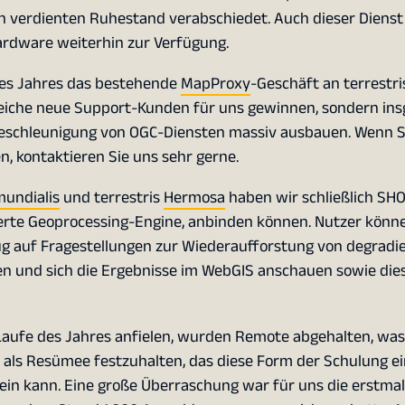
en verdienten Ruhestand verabschiedet. Auch dieser Dienst
ardware weiterhin zur Verfügung.
es Jahres das bestehende
MapProxy
-Geschäft an terrestri
reiche neue Support-Kunden für uns gewinnen, sondern in
schleunigung von OGC-Diensten massiv ausbauen. Wenn Sie
, kontaktieren Sie uns sehr gerne.
undialis
und terrestris
Hermosa
haben wir schließlich SH
ierte Geoprocessing-Engine, anbinden können. Nutzer könn
g auf Fragestellungen zur Wiederaufforstung von degradi
n und sich die Ergebnisse im WebGIS anschauen sowie die
aufe des Jahres anfielen, wurden Remote abgehalten, was 
t als Resümee festzuhalten, das diese Form der Schulung e
ein kann. Eine große Überraschung war für uns die erstmals