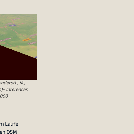
enderoth, M.,
n)- Inferences
.008
im Laufe
eien OSM