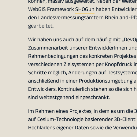
können, massiv ausgeweitet. Neben der Weite
WebGIS Framework
SHOGun
haben Entwickler
den Landesvermessungsämtern Rheinland-Pfalz
gearbeitet.
Wir haben uns auch auf dem häufig mit „DevOp
Zusammenarbeit unserer EntwicklerInnen und 
Rahmenbedingungen des konkreten Projektes – 
verschiedenen Zielsystemen per Knopfdruck in
Schritte möglich, Änderungen auf Testsystemen
anschließend in einer Produktionsumgebung au
Entwicklers. Kontinuierlich stehen so die sich
sind weitestgehend eingeschränkt.
Im Rahmen eines Projektes, in dem es um die
auf Cesium-Technologie basierender 3D-Client m
Hochladens eigener Daten sowie die Verwend