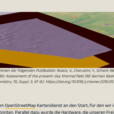
men der folgenden Publikation: Noack, V., Cherubini, Y., Scheck-W
(2010): Assessment of the present-day thermal field (NE German Basi
stry, 70, Suppl. 3, 47-62. https://doi.org/10.1016/j.chemer.2010.05
ium
OpenStreetMap
Kartendienst an den Start, für den wir 
nnten. Parallel dazu wurde die Hardware, die unseren Fr