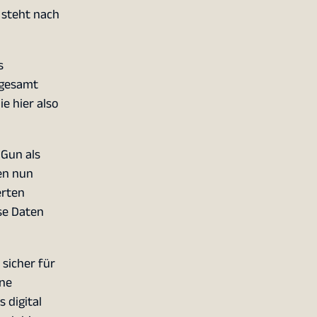
 steht nach
s
sgesamt
 hier also
OGun als
en nun
erten
se Daten
sicher für
ine
 digital