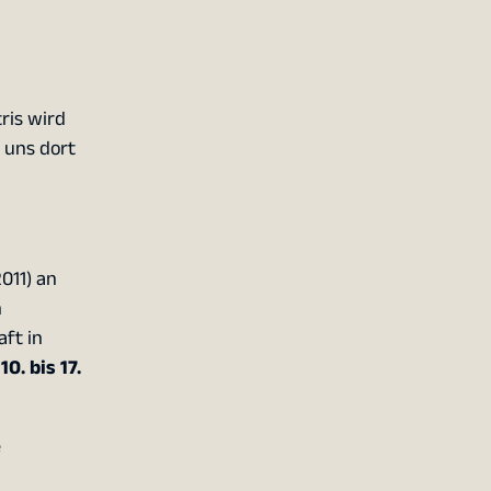
ris wird
 uns dort
011) an
h
ft in
m
10. bis 17.
e