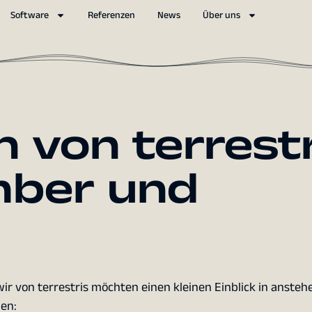
Software
Referenzen
News
Über uns
n von terrestr
mber und
r von terrestris möchten einen kleinen Einblick in ansteh
hen: