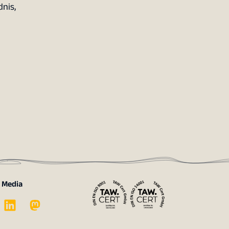
nis,
l Media