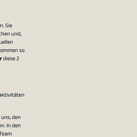
n. Sie
schen und,
uellen
d kommen so
r
diese 2
aktivitäten
 uns, den
n. In den
s-Team