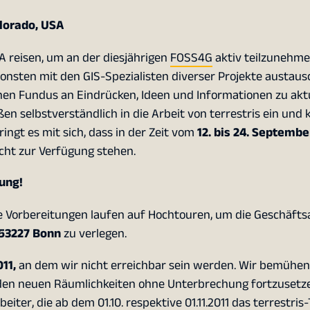
lorado, USA
 reisen, um an der diesjährigen
FOSS4G
aktiv teilzunehme
ansonsten mit den GIS-Spezialisten diverser Projekte austau
chen Fundus an Eindrücken, Ideen und Informationen zu akt
ßen selbstverständlich in die Arbeit von terrestris ein un
ngt es mit sich, dass in der Zeit vom
12. bis 24. Septembe
cht zur Verfügung stehen.
kung!
e Vorbereitungen laufen auf Hochtouren, um die Geschäfts
53227 Bonn
zu verlegen.
11,
an dem wir nicht erreichbar sein werden. Wir bemühen
en neuen Räumlichkeiten ohne Unterbrechung fortzusetze
iter, die ab dem 01.10. respektive 01.11.2011 das terrestri