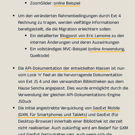
ZoomSlider:
online Beispiel
Um den veränderten Rahmenbedingungen durch Ext 4
Rechnung zu tragen, werden vielfätige Informationen
bereitgestellt, die die Migration erleichtern sollen:
Ein detaillierter
Blogpost von Eric Lemoine
zu den
internen Änderungen und deren Auswirkungen
Ein vollständiges MVC-Beispiel (
online Anwendung
,
Quellcode)
Die
API-Dokumentation der entwickelten Klassen
ist nun
vom Look ’n‘ Feel an die hervorragende Dokumentation
von Ext JS 4 und den verwandten Bibliotheken aus dem
Hause Sencha angepasst. Dies wurde ermöglicht durch die
Verwendung der gleichen API-Dokumentations-Engine
JSDuck
Die initial angestrebte Verquickung von
GeoExt Mobile
(GXM, für Smartphones und Tablets)
und GeoExt (für
Desktop-Browser) innerhalb einer Bibliothek ist derzeit
nicht realisierbar. Auch zukünftig wird am Bedarf für GXM
und GeoExt festzuhalten sein, auch wenn sich die