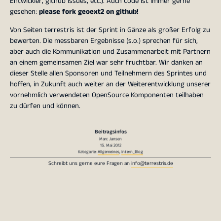
Entwickler, github issues, etc.). Auch Code ist immer gerne
gesehen:
please fork geoext2 on github!
Von Seiten terrestris ist der Sprint in Gänze als großer Erfolg zu
bewerten. Die messbaren Ergebnisse (s.o.) sprechen für sich,
aber auch die Kommunikation und Zusammenarbeit mit Partnern
an einem gemeinsamen Ziel war sehr fruchtbar. Wir danken an
dieser Stelle allen Sponsoren und Teilnehmern des Sprintes und
hoffen, in Zukunft auch weiter an der Weiterentwicklung unserer
vornehmlich verwendeten OpenSource Komponenten teilhaben
zu dürfen und können.
Beitragsinfos
Marc Jansen
15. Mai 2012
Kategorie:
Allgemeines
,
Intern_Blog
Schreibt uns gerne eure Fragen an
info@terrestris.de