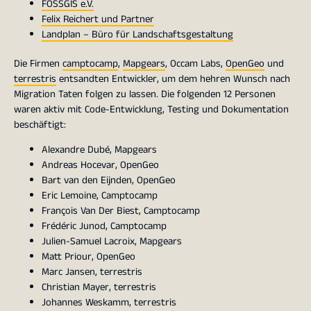
FOSSGIS e.V.
Felix Reichert und Partner
Landplan – Büro für Landschaftsgestaltung
Die Firmen
camptocamp
,
Mapgears
, Occam Labs,
OpenGeo
und
terrestris
entsandten Entwickler, um dem hehren Wunsch nach
Migration Taten folgen zu lassen. Die folgenden 12 Personen
waren aktiv mit Code-Entwicklung, Testing und Dokumentation
beschäftigt:
Alexandre Dubé, Mapgears
Andreas Hocevar, OpenGeo
Bart van den Eijnden, OpenGeo
Eric Lemoine, Camptocamp
François Van Der Biest, Camptocamp
Frédéric Junod, Camptocamp
Julien-Samuel Lacroix, Mapgears
Matt Priour, OpenGeo
Marc Jansen, terrestris
Christian Mayer, terrestris
Johannes Weskamm, terrestris