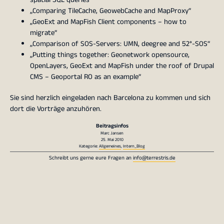
„Comparing TileCache, GeowebCache and MapProxy“
„GeoExt and MapFish Client components – how to
migrate“
„Comparison of SOS-Servers: UMN, deegree and 52°-SOS“
„Putting things together: Geonetwork opensource,
OpenLayers, GeoExt and MapFish under the roof of Drupal
CMS – Geoportal RO as an example“
Sie sind herzlich eingeladen nach Barcelona zu kommen und sich
dort die Vorträge anzuhören.
Beitragsinfos
Marc Jansen
25. Mai 2010
Kategorie:
Allgemeines
,
Intern_Blog
Schreibt uns gerne eure Fragen an
info@terrestris.de