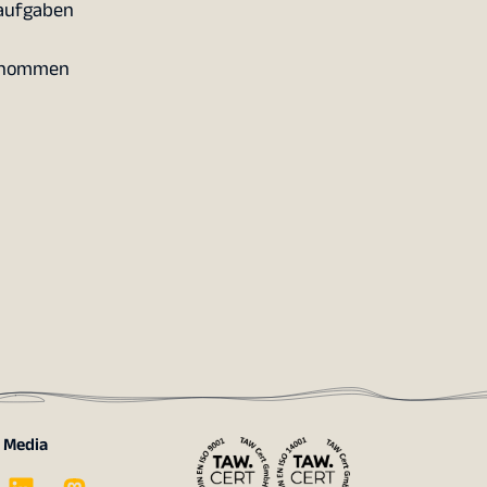
saufgaben
genommen
l Media