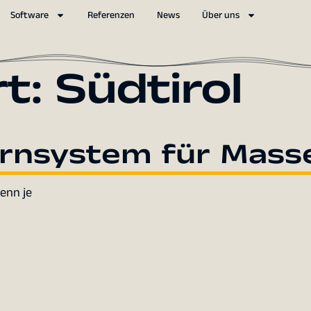
Software
Referenzen
News
Über uns
rt:
Südtirol
arnsystem für Mas
denn je