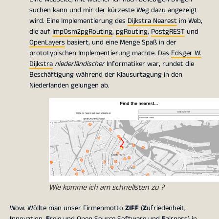
suchen kann und mir der kürzeste Weg dazu angezeigt
wird. Eine Implementierung des
Dijkstra Nearest
im Web,
die auf
ImpOsm2pgRouting
,
pgRouting
,
PostgREST
und
OpenLayers
basiert, und eine Menge Spaß in der
prototypischen Implementierung machte. Das
Edsger W.
Dijkstra
niederländischer
Informatiker war, rundet die
Beschäftigung während der Klausurtagung in den
Niederlanden gelungen ab.
Wie komme ich am schnellsten zu ?
Wow. Wöllte man unser Firmenmotto
ZIFF
(
Z
ufriedenheit,
I
nnovation,
F
reie und Open Source Software und
F
airness) in