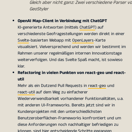
Gleich aber nicht ganz: Zwei verschiedene Parser v
GeoStyler
OpenAI Map-Client in Verbindung mit ChatGPT
KI-generierte Antworten (mittels
ChatGPT
) auf
verschiedenste Geofragestellungen werden direkt in einer
Svelte
-basierten Webapp mit
OpenLayers
-Karte
visualisiert. Vielversprechend und werden wir bestimmt im
Rahmen unserer regelmäßigen internen Innovationstage
weiterverfolgen. Und das Svelte Spaß macht, ist sowieso
klar.
Refactoring in vielen Punkten von react-geo und react-
util
Mehr als ein Dutzend Pull Requests in
react-geo
und
react-util
auf dem Weg zu einfacherer
Wiederverwendbarkeit vorhandener Funktionalitäten, u.a.
mit anderen UI-Frameworks. Bereits jetzt sind wir in
Kundenprojekten mit den unterschiedlichsten
Benutzeroberflächen-Frameworks konfrontiert und um
diese Anforderungen noch nachhaltiger befriedigen zu
können, sind hier entscheidende Schritte gegangen