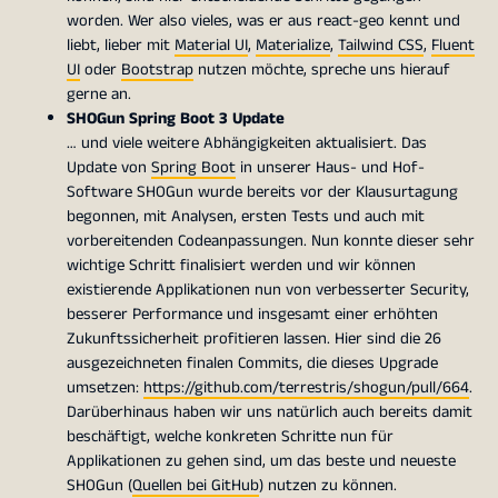
worden. Wer also vieles, was er aus react-geo kennt und
liebt, lieber mit
Material UI
,
Materialize
,
Tailwind CSS
,
Fluent
UI
oder
Bootstrap
nutzen möchte, spreche uns hierauf
gerne an.
SHOGun Spring Boot 3 Update
… und viele weitere Abhängigkeiten aktualisiert. Das
Update von
Spring Boot
in unserer Haus- und Hof-
Software SHOGun wurde bereits vor der Klausurtagung
begonnen, mit Analysen, ersten Tests und auch mit
vorbereitenden Codeanpassungen. Nun konnte dieser sehr
wichtige Schritt finalisiert werden und wir können
existierende Applikationen nun von verbesserter Security,
besserer Performance und insgesamt einer erhöhten
Zukunftssicherheit profitieren lassen. Hier sind die 26
ausgezeichneten finalen Commits, die dieses Upgrade
umsetzen:
https://github.com/terrestris/shogun/pull/664
.
Darüberhinaus haben wir uns natürlich auch bereits damit
beschäftigt, welche konkreten Schritte nun für
Applikationen zu gehen sind, um das beste und neueste
SHOGun (
Quellen bei GitHub
) nutzen zu können.