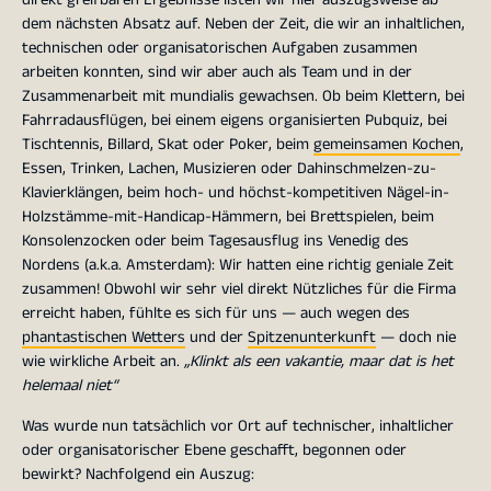
dem nächsten Absatz auf. Neben der Zeit, die wir an inhaltlichen,
technischen oder organisatorischen Aufgaben zusammen
arbeiten konnten, sind wir aber auch als Team und in der
Zusammenarbeit mit mundialis gewachsen. Ob beim Klettern, bei
Fahrradausflügen, bei einem eigens organisierten Pubquiz, bei
Tischtennis, Billard, Skat oder Poker, beim
gemeinsamen Kochen
,
Essen, Trinken, Lachen, Musizieren oder Dahinschmelzen-zu-
Klavierklängen, beim hoch- und höchst-kompetitiven Nägel-in-
Holzstämme-mit-Handicap-Hämmern, bei Brettspielen, beim
Konsolenzocken oder beim Tagesausflug ins Venedig des
Nordens (a.k.a. Amsterdam): Wir hatten eine richtig geniale Zeit
zusammen! Obwohl wir sehr viel direkt Nützliches für die Firma
erreicht haben, fühlte es sich für uns — auch wegen des
phantastischen Wetters
und der
Spitzenunterkunft
— doch nie
wie wirkliche Arbeit an.
„Klinkt als een vakantie, maar dat is het
helemaal niet“
Was wurde nun tatsächlich vor Ort auf technischer, inhaltlicher
oder organisatorischer Ebene geschafft, begonnen oder
bewirkt? Nachfolgend ein Auszug: