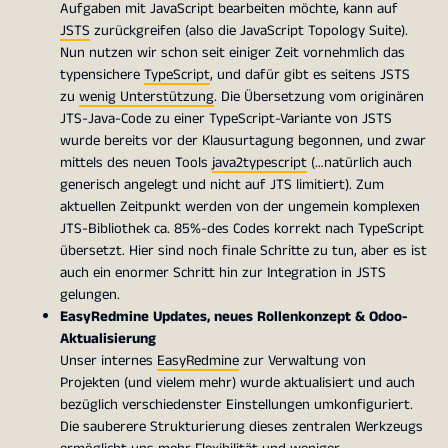
Aufgaben mit JavaScript bearbeiten möchte, kann auf
JSTS
zurückgreifen (also die JavaScript Topology Suite).
Nun nutzen wir schon seit einiger Zeit vornehmlich das
typensichere
TypeScript
, und dafür gibt es seitens JSTS
zu
wenig Unterstützung
. Die Übersetzung vom originären
JTS-Java-Code zu einer TypeScript-Variante von JSTS
wurde bereits vor der Klausurtagung begonnen, und zwar
mittels des neuen Tools
java2typescript
(…natürlich auch
generisch angelegt und nicht auf JTS limitiert). Zum
aktuellen Zeitpunkt werden von der ungemein komplexen
JTS-Bibliothek ca. 85%-des Codes korrekt nach TypeScript
übersetzt. Hier sind noch finale Schritte zu tun, aber es ist
auch ein enormer Schritt hin zur Integration in JSTS
gelungen.
EasyRedmine Updates, neues Rollenkonzept & Odoo-
Aktualisierung
Unser internes
EasyRedmine
zur Verwaltung von
Projekten (und vielem mehr) wurde aktualisiert und auch
bezüglich verschiedenster Einstellungen umkonfiguriert.
Die sauberere Strukturierung dieses zentralen Werkzeugs