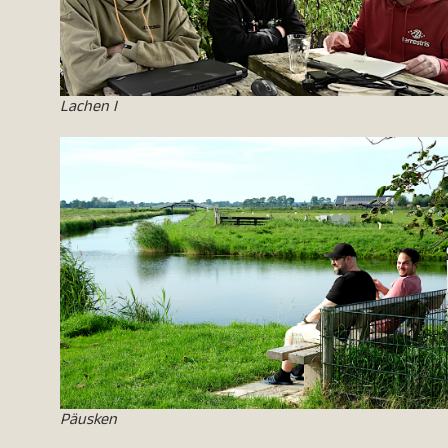
Lachen I
Päusken