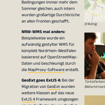
Bedingungen immer mehr dem
Sommer gleichen, auch intern
wurden großartige Durchbrüche
an allen Fronten geschafft.
Erlkönig
NRW-WMS mal anders:
Beispielweise wurde ein
aufwändig gestylter WMS für
komplett Nordrhein-Westfalen
basierend auf OpenStreetMap-
Daten und beschleunigt durch
die
MapProxy-Software
erstellt.
GeoExt goes ExtJS 4:
Bei der
Türkisfarben
Migration von
GeoExt
wurden
Bildschirmar
weitere Klassen auf das neue
ExtJS 4
Framework umgezogen