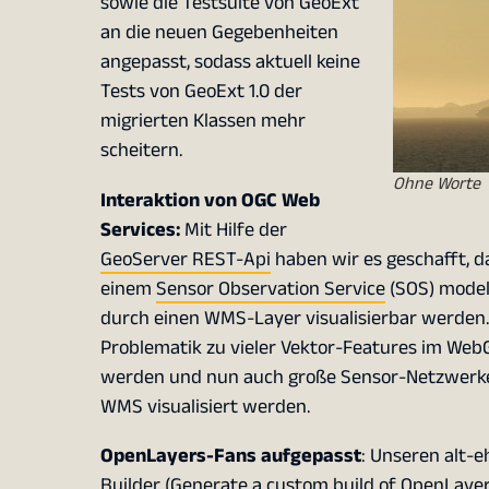
sowie die Testsuite von GeoExt
an die neuen Gegebenheiten
angepasst, sodass aktuell keine
Tests von GeoExt 1.0 der
migrierten Klassen mehr
scheitern.
Ohne Worte
Interaktion von OGC Web
Services:
Mit Hilfe der
GeoServer REST-Api
haben wir es geschafft, d
einem
Sensor Observation Service
(SOS) modell
durch einen WMS-Layer visualisierbar werden.
Problematik zu vieler Vektor-Features im Web
werden und nun auch große Sensor-Netzwerke
WMS visualisiert werden.
OpenLayers-Fans aufgepasst
: Unseren alt-
Builder (Generate a custom build of OpenLayer