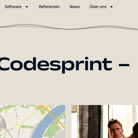
Software
Referenzen
News
Über uns
 Codesprint –