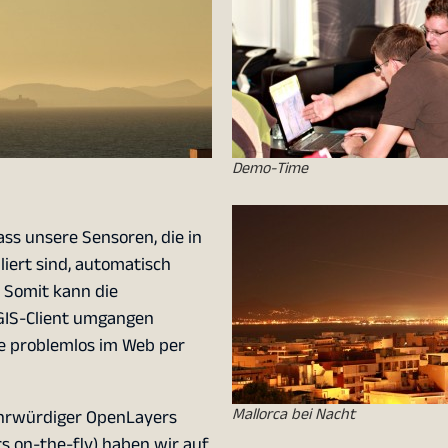
Demo-Time
ass unsere Sensoren, die in
iert sind, automatisch
 Somit kann die
GIS-Client umgangen
 problemlos im Web per
Mallorca bei Nacht
ehrwürdiger OpenLayers
s on-the-fly) haben wir auf