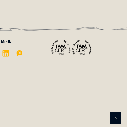
l Media
^