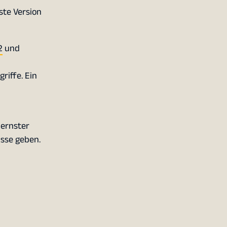
ste Version
2
und
riffe. Ein
dernster
sse geben.