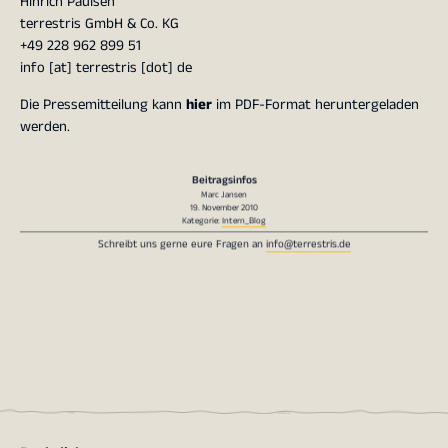
Hinrich Paulsen
terrestris GmbH & Co. KG
+49 228 962 899 51
info [at] terrestris [dot] de
Die Pressemitteilung kann
hier
im PDF-Format heruntergeladen
werden.
Beitragsinfos
Marc Jansen
19. November 2010
Kategorie:
Intern_Blog
Schreibt uns gerne eure Fragen an
info@terrestris.de