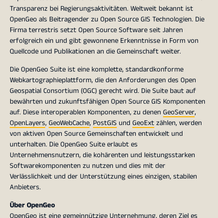
Transparenz bei Regierungsaktivitäten. Weltweit bekannt ist
OpenGeo als Beitragender zu Open Source GIS Technologien. Die
Firma terrestris setzt Open Source Software seit Jahren
erfolgreich ein und gibt gewonnene Erkenntnisse in Form von
Quellcode und Publikationen an die Gemeinschaft weiter.
Die OpenGeo Suite ist eine komplette, standardkonforme
Webkartographieplattform, die den Anforderungen des Open
Geospatial Consortium (OGC) gerecht wird. Die Suite baut auf
bewährten und zukunftsfähigen Open Source GIS Komponenten
auf. Diese interoperablen Komponenten, zu denen
GeoServer
,
OpenLayers
,
GeoWebCache
,
PostGIS
und
GeoExt
zählen, werden
von aktiven Open Source Gemeinschaften entwickelt und
unterhalten. Die OpenGeo Suite erlaubt es
Unternehmensnutzern, die kohärenten und leistungsstarken
Softwarekomponenten zu nutzen und dies mit der
Verlässlichkeit und der Unterstützung eines einzigen, stabilen
Anbieters.
Über OpenGeo
OpenGeo
ist eine gemeinnützige Unternehmung, deren Ziel es