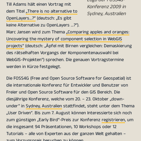
Till Adams hält einen Vortrag mit
Konferenz 2009 in
dem Titel
„There is no alternative to
Sydney, Australien
OpenLayers…?“
(deutsch: „Es gibt
keine Alternative zu OpenLayers …?“).
Marc Jansen wird zum Thema
„Comparing apples and oranges:
Uncovering the mystery of component selection in WebGIS
projects“
(deutsch: „Äpfel mit Birnen vergleichen: Demaskierung
des rätselhaften Vorgangs der Komponentenauswahl bei
WebGIS-Projekten“) sprechen. Die genauen Vortragstermine
werden in Kürze festgelegt.
Die FOSS4G (Free and Open Source Software for Geospatial) ist
die internationale Konferenz für Entwickler und Benutzer von
Freier und Open Source Software für den GIS Bereich. Die
diesjährige Konferenz, welche vom 20. – 23. Oktober „down-
under“ in
Sydney, Australien
stattfindet, steht unter dem Thema
„User Driven“. Bis zum 7. August können Interessierte sich noch
zum günstigen „Early Bird“-Preis zur Konferenz
registrieren
, um
die insgesamt 94 Präsentationen, 10 Workshops oder 12
Tutorials – alle von Experten aus der ganzen Welt gehalten –
zum Vorzugspreis besuchen zu können.