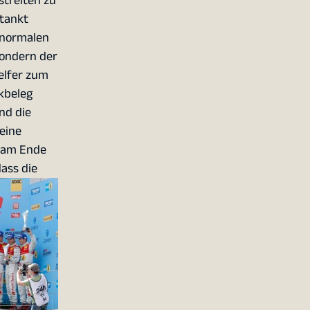
treiten zu
tankt
r normalen
sondern der
elfer zum
kbeleg
nd die
eine
t am Ende
ass die