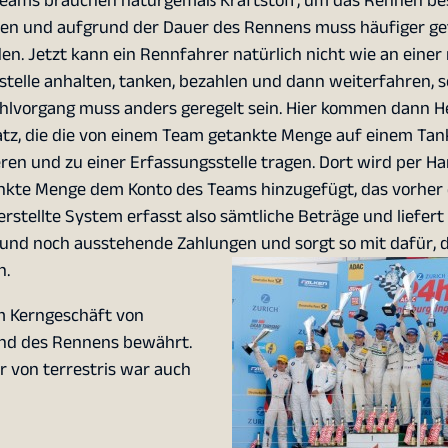
Teams brauchen naturgemäß Kraftstoff, um das Rennen bes
en und aufgrund der Dauer des Rennens muss häufiger ge
en. Jetzt kann ein Rennfahrer natürlich nicht wie an eine
stelle anhalten, tanken, bezahlen und dann weiterfahren, 
hlvorgang muss anders geregelt sein. Hier kommen dann H
atz, die die von einem Team getankte Menge auf einem Tan
eren und zu einer Erfassungsstelle tragen. Dort wird per Ha
nkte Menge dem Konto des Teams hinzugefügt, das vorher 
 erstellte System erfasst also sämtliche Beträge und liefer
und noch ausstehende Zahlungen und sorgt so mit dafür, d
n.
m Kerngeschäft von
rend des Rennens bewährt.
 von terrestris war auch