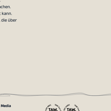
t
achen.
t kann.
 die über
l Media