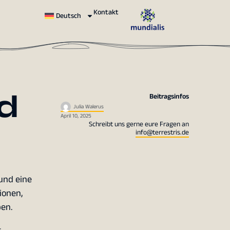
Kontakt
Deutsch
d
Beitragsinfos
Julia Walerus
April 10, 2025
Schreibt uns gerne eure Fragen an
info@terrestris.de
und eine
ionen,
en.