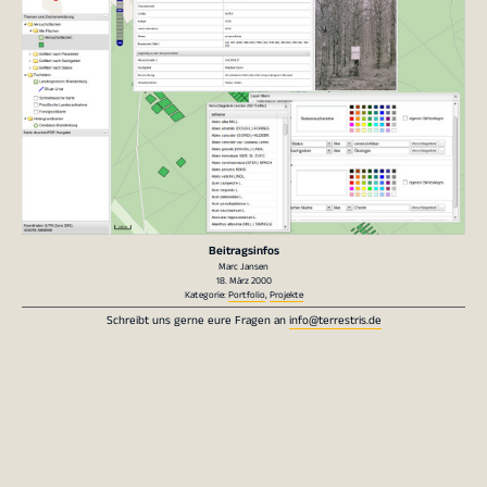
Beitragsinfos
Marc Jansen
18. März 2000
Kategorie:
Portfolio
,
Projekte
Schreibt uns gerne eure Fragen an
info@terrestris.de