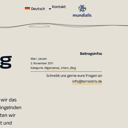
Kontakt
Deutsch
ng
Beitragsinfos
Marc Jansen
3. November 2011
Kategorie:
Allgemeines
,
Intern_Blog
Schreibt uns gerne eure Fragen an
info@terrestris.de
 wir das
lingelnden
ten wir
st und